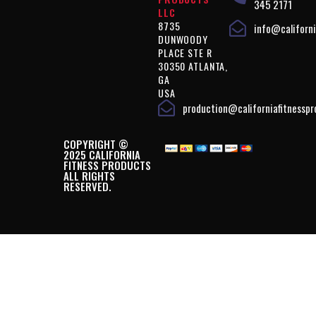
345 2171
LLC
8735
info@californi
DUNWOODY
PLACE STE R
30350 ATLANTA,
GA
USA
production@californiafitnessp
COPYRIGHT ©
2025 CALIFORNIA
FITNESS PRODUCTS
ALL RIGHTS
RESERVED.