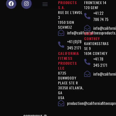
PRODUCTS
FRONTENEX 14
S.A.
120 GENF
RUE DE L'ENVOL
+41 22
Warum sollten Sie uns wählen?
Produkte "Leistung"
Produkte " Figurkontrolle "
Produkte " Ergänzungen "
Vegan"-Produkte
Rechtliche Hinweise
3
786 74 75
1950 SION
SCHWEIZ
info@californi
info@californiafitnessproducts
SHOP
CONTHEY
+41 (0)78
KANTONSSTRAS
345 2171
SE 9
CALIFORNIA
1694 CONTHEY
FITNESS
+41 78
PRODUCTS
345 2171
LLC
8735
info@californi
DUNWOODY
PLACE STE R
30350 ATLANTA,
GA
USA
production@californiafitnessp