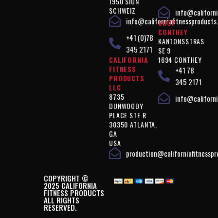
1950 SION
SCHWEIZ
info@californi
info@californiafitnessproducts
SHOP
CONTHEY
+41 (0)78
KANTONSSTRAS
345 2171
SE 9
CALIFORNIA
1694 CONTHEY
FITNESS
+41 78
PRODUCTS
345 2171
LLC
8735
info@californi
DUNWOODY
PLACE STE R
30350 ATLANTA,
GA
USA
production@californiafitnessp
COPYRIGHT ©
2025 CALIFORNIA
FITNESS PRODUCTS
ALL RIGHTS
RESERVED.