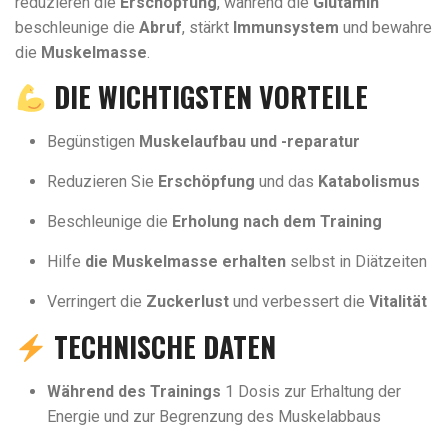
reduzieren die
Erschöpfung
, während die
Glutamin
beschleunige die
Abruf
, stärkt
Immunsystem
und bewahre
die
Muskelmasse
.
DIE WICHTIGSTEN VORTEILE
Begünstigen
Muskelaufbau und -reparatur
Reduzieren Sie
Erschöpfung
und das
Katabolismus
Beschleunige die
Erholung nach dem Training
Hilfe
die Muskelmasse erhalten
selbst in Diätzeiten
Verringert die
Zuckerlust
und verbessert die
Vitalität
TECHNISCHE DATEN
Während des Trainings
1 Dosis zur Erhaltung der
Energie und zur Begrenzung des Muskelabbaus