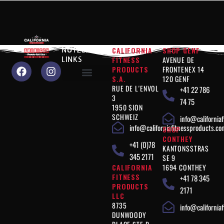
CALIFORNIA
SHOP GENF
NÜTZLICHE
FITNESS
AVENUE DE
LINKS
PRODUCTS
FRONTENEX 14
S.A.
120 GENF
RUE DE L'ENVOL
+41 22 786
Warum sollten Sie uns wählen?
Produkte "Leistung"
Produkte " Figurkontrolle "
Produkte " Ergänzungen "
Vegan"-Produkte
Rechtliche Hinweise
3
74 75
1950 SION
SCHWEIZ
info@california
info@californiafitnessproducts.co
SHOP
CONTHEY
+41 (0)78
KANTONSSTRAS
345 2171
SE 9
CALIFORNIA
1694 CONTHEY
FITNESS
+41 78 345
PRODUCTS
2171
LLC
8735
info@california
DUNWOODY