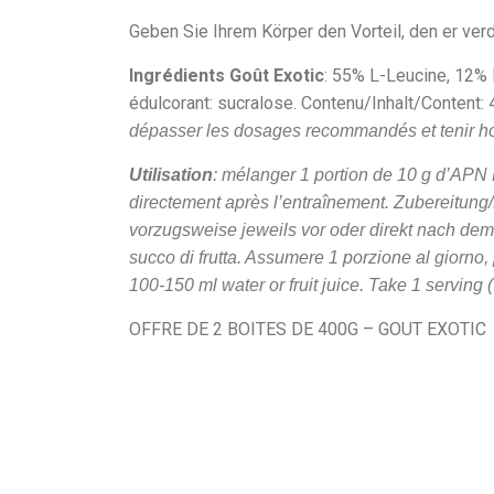
Geben Sie Ihrem Körper den Vorteil, den er verd
Ingrédients Goût Exotic
: 55% L-Leucine, 12% L
édulcorant: sucralose. Contenu/Inhalt/Content: 
dépasser les dosages recommandés et tenir ho
Utilisation
: mélanger 1 portion de 10 g d’APN
directement après l’entraînement.
Zubereitung
vorzugsweise jeweils vor oder direkt nach dem
succo di frutta. Assumere 1 porzione al giorno
100-150 ml water or fruit juice. Take 1 serving 
OFFRE DE 2 BOITES DE 400G – GOUT EXOTIC