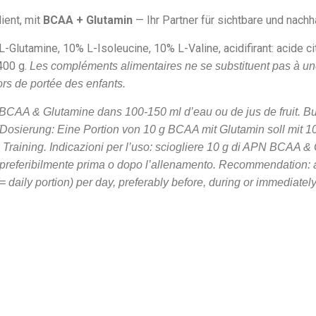
ient, mit
BCAA + Glutamin
— Ihr Partner für sichtbare und nachh
-Glutamine, 10% L-Isoleucine, 10% L-Valine, acidifirant: acide cit
400 g.
Les compléments alimentaires ne se substituent pas à une
rs de portée des enfants.
 BCAA & Glutamine dans 100-150 ml d’eau ou de jus de fruit. Bu
/Dosierung: Eine Portion von 10 g BCAA mit Glutamin soll mi
 Training.
Indicazioni per l’uso: sciogliere 10 g di APN BCAA &
, preferibilmente prima o dopo l’allenamento.
Recommendation: a
(= daily portion) per day, preferably before, during or immediately