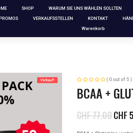
OME
SHOP
WARUM SIE UNS WÄHLEN SOLLTEN
 PROMOS
VERKAUFSSTELLEN
KONTAKT
HÄN
Warenkorb
( 0 out of 5 )
Verkauf!
BCAA + GLU
CHF
77.00
CHF
5