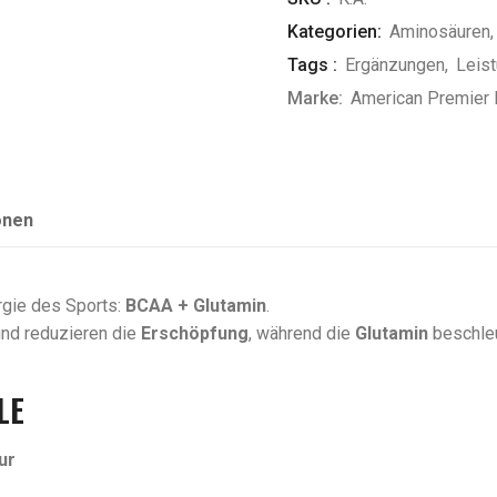
Kategorien:
Aminosäuren
Tags :
Ergänzungen
,
Leis
Marke:
American Premier N
onen
ergie des Sports:
BCAA + Glutamin
.
nd reduzieren die
Erschöpfung
, während die
Glutamin
beschle
LE
ur