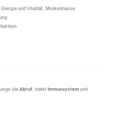
,
Energie und Vitalität
,
Muskelmasse
tung
utrition
unige die
Abruf
, stärkt
Immunsystem
und