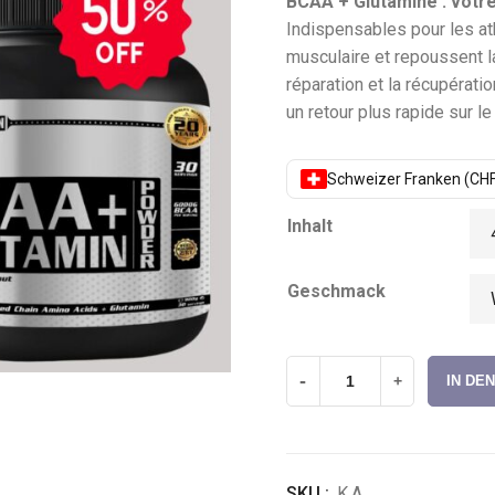
BCAA + Glutamine : votr
Indispensables pour les at
musculaire et repoussent la
réparation et la récupératio
un retour plus rapide sur le 
Schweizer Franken (CHF
Inhalt
Geschmack
-
+
IN DE
SKU :
K.A.