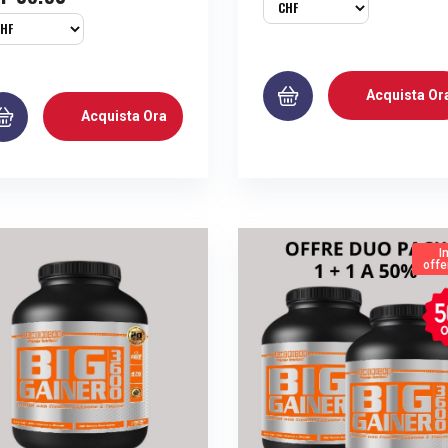
Acquista Or
Acquista Ora
I
offe