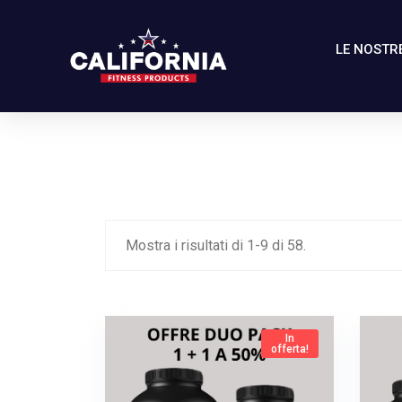
LE NOSTRE
Mostra i risultati di
1
-
9
di
58
.
In
offerta!