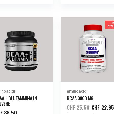
I
offe
inoacidi
aminoacidi
AA + GLUTAMMINA IN
BCAA 3000 MG
LVERE
CHF
25.50
CHF
22.9
F
38.50