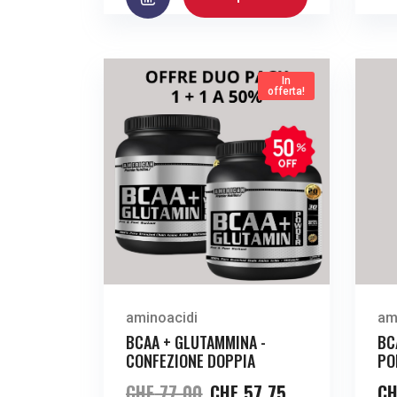
In
offerta!
aminoacidi
am
BCAA + GLUTAMMINA -
BC
CONFEZIONE DOPPIA
PO
CHF
77.00
CHF
57.75
CH