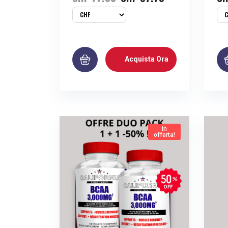
Acquista Ora
In
offerta!