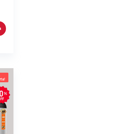
a
n
rta!