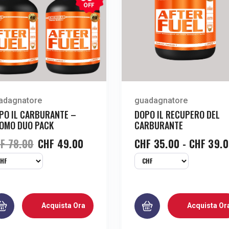
adagnatore
guadagnatore
PO IL CARBURANTE –
DOPO IL RECUPERO DEL
OMO DUO PACK
CARBURANTE
F
78.00
CHF
49.00
CHF
35.00
-
CHF
39.0
Acquista Ora
Acquista Or