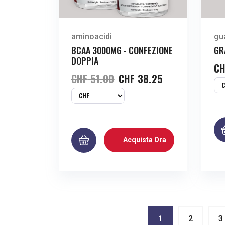
aminoacidi
gu
BCAA 3000MG - CONFEZIONE
GR
DOPPIA
CH
CHF
51.00
CHF
38.25
Acquista Ora
1
2
3