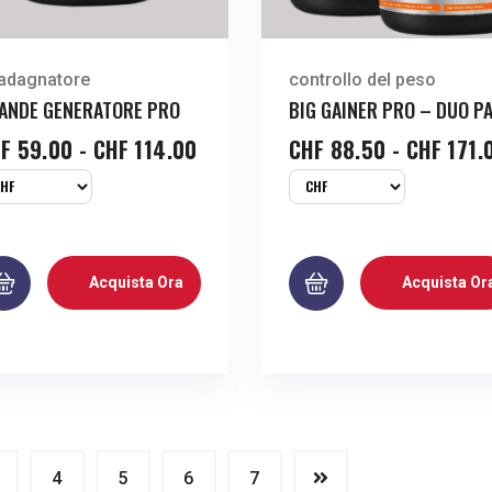
adagnatore
controllo del peso
ANDE GENERATORE PRO
BIG GAINER PRO – DUO P
F
59.00
-
CHF
114.00
CHF
88.50
-
CHF
171.
Acquista Ora
Acquista Or
4
5
6
7