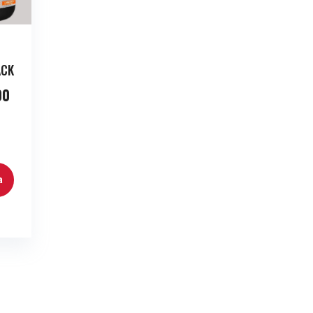
ACK
00
a