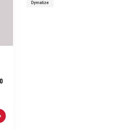
Dymatize
0
a