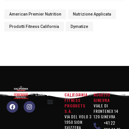
American Premier Nutrition
Nutrizione Applicata
Prodotti Fitness California
Dymatize
CALIFORNIA
NEGOZIO
LINK UTILI
FITNESS
GINEVRA
PRODUCTS
VIALE DI
S.A.
FRONTENEX 14
Perché scegliere noi?
Prodotti ad alte prestazioni
Prodotti "Figure Control
Prodotti "Integratori
Prodotti "vegani
Informazioni legali
Informativa sulla privacy
CONDIZIONI GENERALI DI CONTRATTO
VIA DEL VOLO 3
120 GINEVRA
1950 SION
+41 22
SVIZZERA