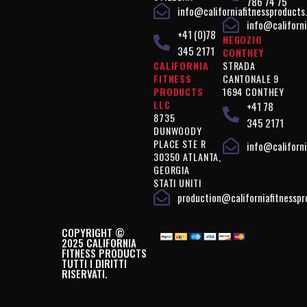
786 74 75
info@californiafitnessproducts
info@californi
+41 (0)78
NEGOZIO
345 2171
CONTHEY
CALIFORNIA
STRADA
FITNESS
CANTONALE 9
PRODUCTS
1694 CONTHEY
LLC
+41 78
8735
345 2171
DUNWOODY
PLACE STE R
info@californi
30350 ATLANTA,
GEORGIA
STATI UNITI
production@californiafitnessp
COPYRIGHT ©
2025 CALIFORNIA
FITNESS PRODUCTS
TUTTI I DIRITTI
RISERVATI.