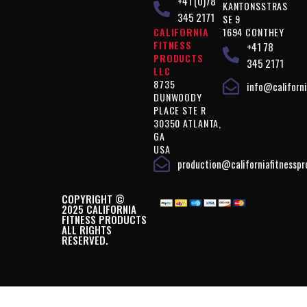
+41 (0)78
KANTONSSTRAS
345 2171
SE 9
CALIFORNIA
1694 CONTHEY
FITNESS
+41 78
PRODUCTS
345 2171
LLC
8735
info@californi
DUNWOODY
PLACE STE R
30350 ATLANTA,
GA
USA
production@californiafitnessp
COPYRIGHT ©
2025 CALIFORNIA
FITNESS PRODUCTS
ALL RIGHTS
RESERVED.