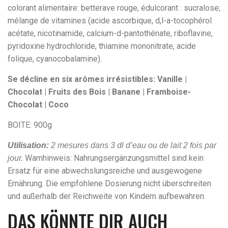
colorant alimentaire: betterave rouge, édulcorant : sucralose;
mélange de vitamines (acide ascorbique, d,l-a-tocophérol
acétate, nicotinamide, calcium-d-pantothénate, riboflavine,
pyridoxine hydrochloride, thiamine mononitrate, acide
folique, cyanocobalamine).
Se décline en six arômes irrésistibles: Vanille |
Chocolat | Fruits des Bois | Banane | Framboise-
Chocolat | Coco
BOITE: 900g
Utilisation
:
2 mesures dans 3 dl d’eau ou de lait 2 fois par
Warnhinweis: Nahrungsergänzungsmittel sind kein
jour.
Ersatz für eine abwechslungsreiche und ausgewogene
Ernährung. Die empfohlene Dosierung nicht überschreiten
und außerhalb der Reichweite von Kindern aufbewahren.
DAS KÖNNTE DIR AUCH