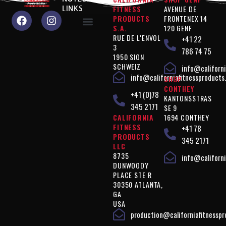
FITNESS
AVENUE DE
LINKS
PRODUCTS
FRONTENEX 14
S.A.
120 GENF
RUE DE L'ENVOL
+41 22
Warum sollten Sie uns wählen?
Produkte "Leistung"
Produkte " Figurkontrolle "
Produkte " Ergänzungen "
Vegan"-Produkte
Rechtliche Hinweise
3
786 74 75
1950 SION
SCHWEIZ
info@californi
info@californiafitnessproducts
SHOP
CONTHEY
+41 (0)78
KANTONSSTRAS
345 2171
SE 9
CALIFORNIA
1694 CONTHEY
FITNESS
+41 78
PRODUCTS
345 2171
LLC
8735
info@californi
DUNWOODY
PLACE STE R
30350 ATLANTA,
GA
USA
production@californiafitnessp