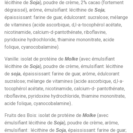
lécithine de
), poudre de crème, 2% cacao (fortement
Soja
dégraissé), arôme, émulsifiant: lécithine de
;
Soja
épaississant: farine de guar, édulcorant: sucralose; mélange
de vitamines (acide ascorbique, d,l-a-tocophérol acétate,
nicotinamide, calcium-d-pantothénate, riboflavine,
pyridoxine hydrochloride, thiamine mononitrate, acide
folique, cyanocobalamine).
Vanille: isolat de protéine de
(avec émulsifiant
Molke
lécithine de
), poudre de crème, émulsifiant: lécithine
Soja
de
épaississant: farine de guar, arôme, édulcorant:
soja,
sucralose; mélange de vitamines (acide ascorbique, d,l-a-
tocophérol acétate, nicotinamide, calcium-d- pantothénate,
riboflavine, pyridoxine hydrochloride, thiamine mononitrate,
acide folique, cyanocobalamine)..
Fruits des Bois: isolat de protéine de
(avec
Molke
émulsifiant lécithine de
), poudre de crème, arôme,
Soja
émulsifiant : lécithine de
, épaississant: farine de guar;
Soja