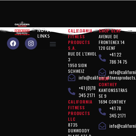
CALIFORNIA
SHOP GENF
NÜTZLICHE
FITNESS
AVENUE DE
LINKS
PRODUCTS
FRONTENEX 14
S.A.
120 GENF
RUE DE L'ENVOL
+41 22
Warum sollten Sie uns wählen?
Produkte "Leistung"
Produkte " Figurkontrolle "
Produkte " Ergänzungen "
Vegan"-Produkte
Rechtliche Hinweise
3
786 74 75
1950 SION
SCHWEIZ
info@californi
info@californiafitnessproducts
SHOP
CONTHEY
+41 (0)78
KANTONSSTRAS
345 2171
SE 9
CALIFORNIA
1694 CONTHEY
FITNESS
+41 78
PRODUCTS
345 2171
LLC
8735
info@californi
DUNWOODY