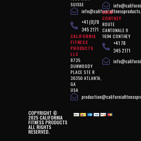
SUISSE
info@californi
info@californiafitnessproducts
SHOP
CONTHEY
+41 (0)78
ROUTE
345 2171
CANTONALE 9
CALIFORNIA
1694 CONTHEY
FITNESS
+41 78
PRODUCTS
345 2171
LLC
8735
info@californi
DUNWOODY
PLACE STE R
30350 ATLANTA,
GA
USA
production@californiafitnessp
COPYRIGHT ©
2025 CALIFORNIA
FITNESS PRODUCTS
ALL RIGHTS
RESERVED.