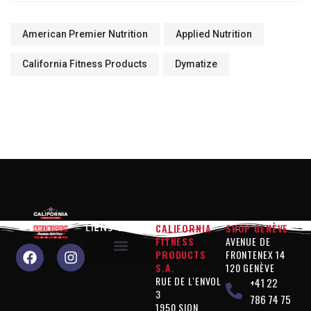
American Premier Nutrition
Applied Nutrition
California Fitness Products
Dymatize
CALIFORNIA
SHOP GENÈVE
LIENS UTILES
FITNESS
AVENUE DE
PRODUCTS
FRONTENEX 14
S.A.
120 GENÈVE
Pourquoi nous choisir?
Produits « Performance »
Produits « Contrôle de la silhouette »
Produits « Compléments »
Produits « Végan »
Mentions légales
Politique de confidentialité
RUE DE L'ENVOL
+41 22
3
786 74 75
1950 SION