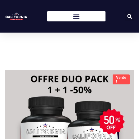
Vente
!