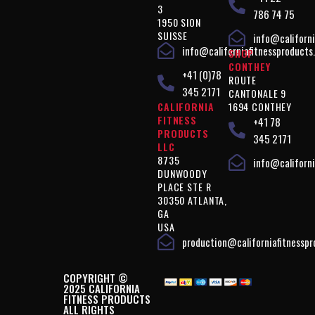
3
786 74 75
1950 SION
SUISSE
info@californi
info@californiafitnessproducts
SHOP
CONTHEY
+41 (0)78
ROUTE
345 2171
CANTONALE 9
CALIFORNIA
1694 CONTHEY
FITNESS
+41 78
PRODUCTS
345 2171
LLC
8735
info@californi
DUNWOODY
PLACE STE R
30350 ATLANTA,
GA
USA
production@californiafitnessp
COPYRIGHT ©
2025 CALIFORNIA
FITNESS PRODUCTS
ALL RIGHTS