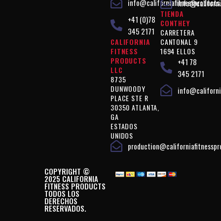
info@californiafitnessproducts
info@californi
TIENDA
+41 (0)78
CONTHEY
345 2171
CARRETERA
CALIFORNIA
CANTONAL 9
FITNESS
1694 ELLOS
PRODUCTS
+41 78
LLC
345 2171
8735
DUNWOODY
info@californi
PLACE STE R
30350 ATLANTA,
GA
ESTADOS
UNIDOS
production@californiafitnessp
COPYRIGHT ©
2025 CALIFORNIA
FITNESS PRODUCTS
TODOS LOS
DERECHOS
RESERVADOS.