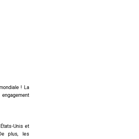
mondiale ! La
re engagement
États-Unis et
De plus, les