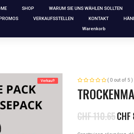
OME
SHOP
WARUM SIE UNS WÄHLEN SOLLTEN
 PROMOS
VERKAUFSSTELLEN
KONTAKT
HÄN
Warenkorb
( 0 out of 5 )
Verkauf!
TROCKENMA
CHF
110.65
CHF