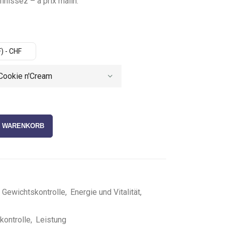
inissez – à prix malin.
) - CHF
N WARENKORB
,
Gewichtskontrolle
,
Energie und Vitalität
,
ekontrolle
,
Leistung