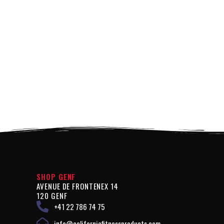
SHOP GENF
AVENUE DE FRONTENEX 14
120 GENF
+41 22 786 74 75
info@californiafitnessproducts.com