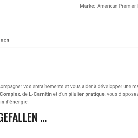
Marke:
American Premier N
onen
ompagner vos entraînements et vous aider à développer une mas
 Complex
, de
L-Carnitin
et d’un
pilulier pratique
, vous disposez
in d’énergie
.
GEFALLEN …