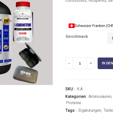
Construisez, récupérez, déf
Schweizer Franken (CHF
Geschmack
-
+
IN DE
SKU :
K.A.
Kategorien:
Aminosäuren
Proteine
Tags :
Ergänzungen
,
Taill