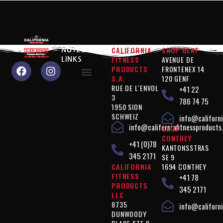
CALIFORNIA
SHOP GENF
NÜTZLICHE
FITNESS
AVENUE DE
LINKS
PRODUCTS
FRONTENEX 14
S.A.
120 GENF
RUE DE L'ENVOL
+41 22
Warum sollten Sie uns wählen?
Produkte "Leistung"
Produkte " Figurkontrolle "
Produkte " Ergänzungen "
Vegan"-Produkte
Rechtliche Hinweise
3
786 74 75
1950 SION
SCHWEIZ
info@californi
info@californiafitnessproducts
SHOP
CONTHEY
+41 (0)78
KANTONSSTRAS
345 2171
SE 9
CALIFORNIA
1694 CONTHEY
FITNESS
+41 78
PRODUCTS
345 2171
LLC
8735
info@californi
DUNWOODY