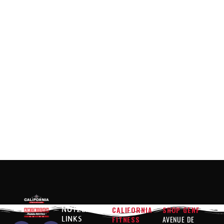
CALIFORNIA
SHOP GENF
NÜTZLICHE
FITNESS
AVENUE DE
LINKS