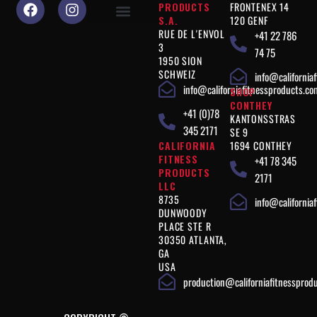
PRODUCTS
FRONTENEX 14
S.A.
120 GENF
RUE DE L'ENVOL
+41 22 786
Warum sollten Sie uns wählen?
Produkte "Leistung"
Produkte " Figurkontrolle "
Produkte " Ergänzungen "
Vegan"-Produkte
Rechtliche Hinweise
3
74 75
1950 SION
SCHWEIZ
info@california
info@californiafitnessproducts.co
SHOP
CONTHEY
+41 (0)78
KANTONSSTRAS
345 2171
SE 9
CALIFORNIA
1694 CONTHEY
FITNESS
+41 78 345
PRODUCTS
2171
LLC
8735
info@california
DUNWOODY
PLACE STE R
30350 ATLANTA,
GA
USA
production@californiafitnessprod