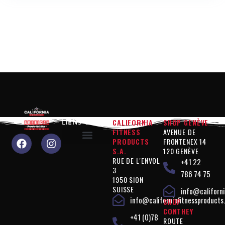
CALIFORNIA
SHOP GENÈVE
LIENS UTILES
FITNESS
AVENUE DE
PRODUCTS
FRONTENEX 14
S.A.
120 GENÈVE
Pourquoi nous choisir?
Produits « Performance »
Produits « Contrôle de la silhouette »
Produits « Compléments »
Produits « Végan »
Mentions légales
Politique de confidentialité
RUE DE L'ENVOL
+41 22
3
786 74 75
1950 SION
SUISSE
info@californi
info@californiafitnessproducts
SHOP
CONTHEY
+41 (0)78
ROUTE