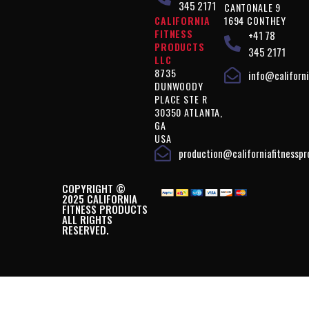
345 2171
CANTONALE 9
CALIFORNIA
1694 CONTHEY
FITNESS
+41 78
PRODUCTS
345 2171
LLC
8735
info@californi
DUNWOODY
PLACE STE R
30350 ATLANTA,
GA
USA
production@californiafitnessp
COPYRIGHT ©
2025 CALIFORNIA
FITNESS PRODUCTS
ALL RIGHTS
RESERVED.