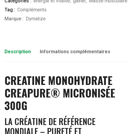
Catégories :
énergie et vitalité
,
gainer
,
Masse musculaire
Tag :
Compléments
Marque :
Dymatize
Description
Informations complémentaires
CREATINE MONOHYDRATE
CREAPURE® MICRONISÉE
300G
LA CRÉATINE DE RÉFÉRENCE
MONDIALE – PURETÉ ET