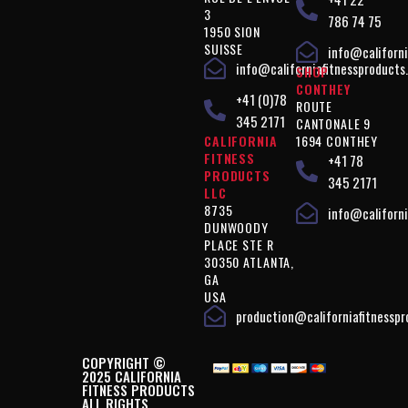
3
786 74 75
1950 SION
SUISSE
info@californi
info@californiafitnessproducts
SHOP
CONTHEY
+41 (0)78
ROUTE
345 2171
CANTONALE 9
CALIFORNIA
1694 CONTHEY
FITNESS
+41 78
PRODUCTS
345 2171
LLC
8735
info@californi
DUNWOODY
PLACE STE R
30350 ATLANTA,
GA
USA
production@californiafitnessp
COPYRIGHT ©
2025 CALIFORNIA
FITNESS PRODUCTS
ALL RIGHTS