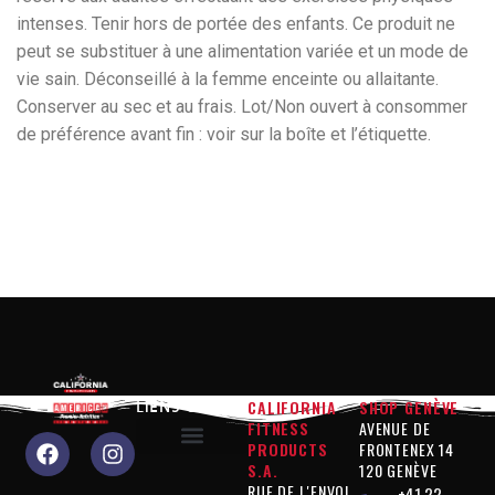
intenses. Tenir hors de portée des enfants. Ce produit ne
peut se substituer à une alimentation variée et un mode de
vie sain. Déconseillé à la femme enceinte ou allaitante.
Conserver au sec et au frais. Lot/Non ouvert à consommer
de préférence avant fin : voir sur la boîte et l’étiquette.
CALIFORNIA
SHOP GENÈVE
LIENS UTILES
FITNESS
AVENUE DE
PRODUCTS
FRONTENEX 14
S.A.
120 GENÈVE
Pourquoi nous choisir?
Produits « Performance »
Produits « Contrôle de la silhouette »
Produits « Compléments »
Produits « Végan »
Mentions légales
Politique de confidentialité
RUE DE L'ENVOL
+41 22