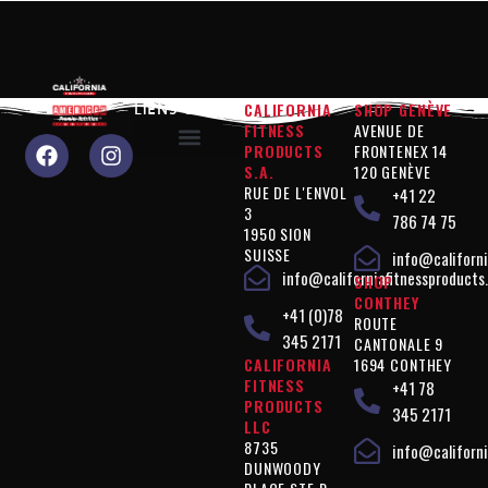
CALIFORNIA
SHOP GENÈVE
LIENS UTILES
FITNESS
AVENUE DE
PRODUCTS
FRONTENEX 14
S.A.
120 GENÈVE
Pourquoi nous choisir?
Produits « Performance »
Produits « Contrôle de la silhouette »
Produits « Compléments »
Produits « Végan »
Mentions légales
Politique de confidentialité
RUE DE L'ENVOL
+41 22
3
786 74 75
1950 SION
SUISSE
info@californi
info@californiafitnessproducts
SHOP
CONTHEY
+41 (0)78
ROUTE
345 2171
CANTONALE 9
CALIFORNIA
1694 CONTHEY
FITNESS
+41 78
PRODUCTS
345 2171
LLC
8735
info@californi
DUNWOODY