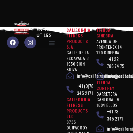
CALIFORNIA
TIENDA
ENLACES
FITNESS
GINEBRA
ÚTILES
PRODUCTS
AVENIDA DE
S.A.
FRONTENEX 14
CALLE DE LA
120 GINEBRA
¿Por qué elegirnos?
Productos de alto rendimiento
Productos "Figure Control
Productos "Suplementos
Productos "veganos
Información jurídica
Política de privacidad
CONDICIONES GENERALES
ESCAPADA 3
+41 22
1950 SION
786 74 75
SUIZA
info@californiafitnessproducts
info@californi
TIENDA
+41 (0)78
CONTHEY
345 2171
CARRETERA
CALIFORNIA
CANTONAL 9
FITNESS
1694 ELLOS
PRODUCTS
+41 78
LLC
345 2171
8735
DUNWOODY
info@californi